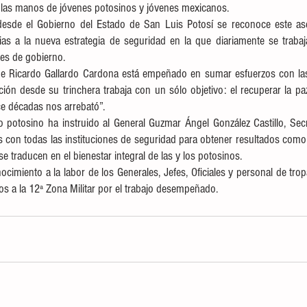
a las manos de jóvenes potosinos y jóvenes mexicanos.
esde el Gobierno del Estado de San Luis Potosí se reconoce este ase
as a la nueva estrategia de seguridad en la que diariamente se trabaja
es de gobierno.  
ge Ricardo Gallardo Cardona está empeñado en sumar esfuerzos con las 
ión desde su trinchera trabaja con un sólo objetivo: el recuperar la pa
e décadas nos arrebató”. 
 potosino ha instruido al General Guzmar Ángel González Castillo, Secr
es con todas las instituciones de seguridad para obtener resultados como
se traducen en el bienestar integral de las y los potosinos.
nocimiento a la labor de los Generales, Jefes, Oficiales y personal de trop
os a la 12ª Zona Militar por el trabajo desempeñado. 