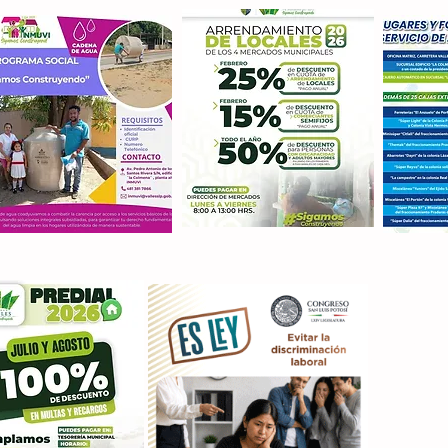
Con M