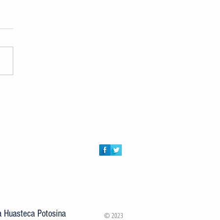
DORES AUDIOVISUALES
RTIRÁN MASTER CLASS
ITA A JÓVENES VALLENSES
la Huasteca Potosina
© 2023