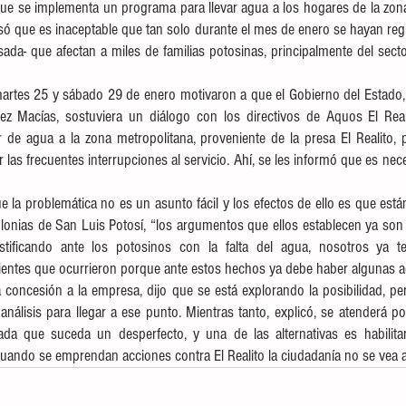
ue se implementa un programa para llevar agua a los hogares de la zona
só que es inaceptable que tan solo durante el mes de enero se hayan regis
ada- que afectan a miles de familias potosinas, principalmente del sector
 martes 25 y sábado 29 de enero motivaron a que el Gobierno del Estado, a
 Macías, sostuviera un diálogo con los directivos de Aquos El Reali
de agua a la zona metropolitana, proveniente de la presa El Realito, p
 las frecuentes interrupciones al servicio. Ahí, se les informó que es nece
la problemática no es un asunto fácil y los efectos de ello es que está
nias de San Luis Potosí, “los argumentos que ellos establecen ya son i
tificando ante los potosinos con la falta del agua, nosotros ya 
ientes que ocurrieron porque ante estos hechos ya debe haber algunas a
la concesión a la empresa, dijo que se está explorando la posibilidad, p
nálisis para llegar a ese punto. Mientras tanto, explicó, se atenderá po
cada que suceda un desperfecto, y una de las alternativas es habilitar
uando se emprendan acciones contra El Realito la ciudadanía no se vea a