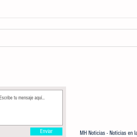
AUTORIDADES DETERMINARÁN USO
CREA
DE DISPOSITIVOS ELECTRÓNICOS,
IMPA
COMO APOYO DENTRO DE LA
GRATU
JORNADA ESCOLAR
Enviar
MH Noticias - Noticias en 