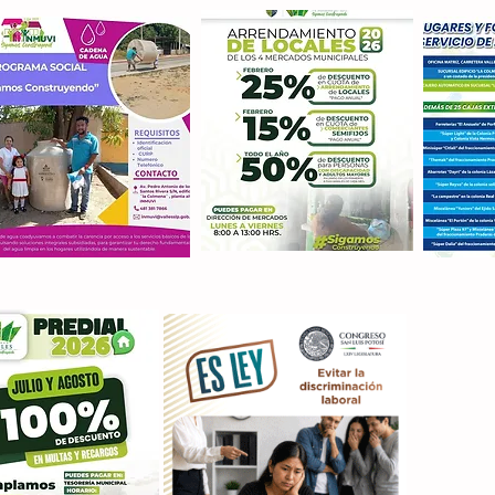
Con M