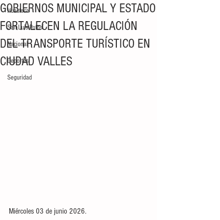
GOBIERNOS MUNICIPAL Y ESTADO
Huasteca
FORTALECEN LA REGULACIÓN
San Luis Potosí
DEL TRANSPORTE TURÍSTICO EN
Nacional
CIUDAD VALLES
Deportes
Seguridad
Miércoles 03 de junio 2026. 