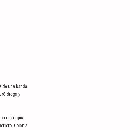
tes de una banda 
uró droga y 
na quirúrgica 
errero, Colonia 