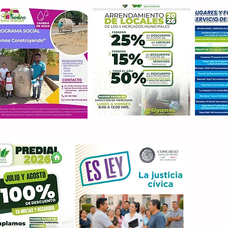
Con M