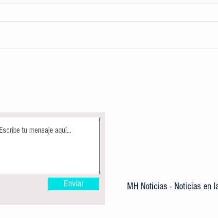
AUTORIDADES DETERMINARÁN USO
CREA
DE DISPOSITIVOS ELECTRÓNICOS,
IMPA
COMO APOYO DENTRO DE LA
GRATU
JORNADA ESCOLAR
Enviar
MH Noticias - Noticias en 