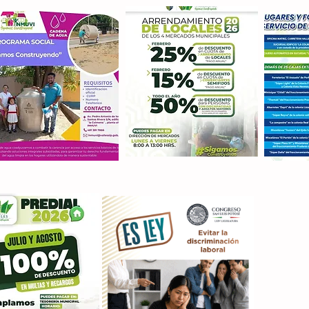
Con M