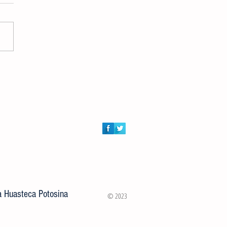
DORES AUDIOVISUALES
RTIRÁN MASTER CLASS
ITA A JÓVENES VALLENSES
la Huasteca Potosina
© 2023