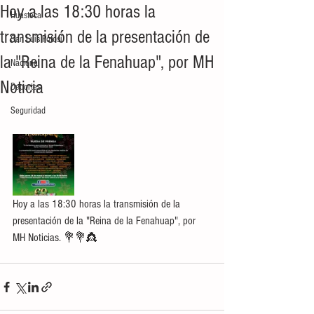
Hoy a las 18:30 horas la
Huasteca
transmisión de la presentación de
San Luis Potosí
la "Reina de la Fenahuap", por MH
Nacional
Noticia
Deportes
Seguridad
Hoy a las 18:30 horas la transmisión de la 
presentación de la "Reina de la Fenahuap", por 
MH Noticias. 💐💐👸