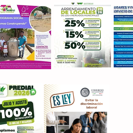
Con M