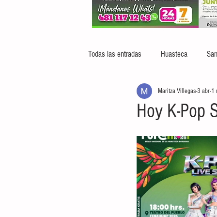
Todas las entradas
Huasteca
San
Maritza Villegas
3 abr
1 
Hoy K-Pop S