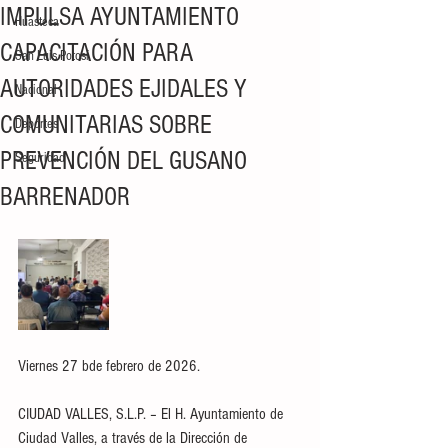
IMPULSA AYUNTAMIENTO
Huasteca
CAPACITACIÓN PARA
San Luis Potosí
AUTORIDADES EJIDALES Y
Nacional
COMUNITARIAS SOBRE
Deportes
PREVENCIÓN DEL GUSANO
Seguridad
BARRENADOR
Viernes 27 bde febrero de 2026.
CIUDAD VALLES, S.L.P. – El H. Ayuntamiento de 
Ciudad Valles, a través de la Dirección de 