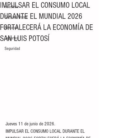
IMPULSAR EL CONSUMO LOCAL
Huasteca
DURANTE EL MUNDIAL 2026
San Luis Potosí
FORTALECERÁ LA ECONOMÍA DE
Nacional
SAN LUIS POTOSÍ
Deportes
Seguridad
Jueves 11 de junio de 2026. 
IMPULSAR EL CONSUMO LOCAL DURANTE EL 