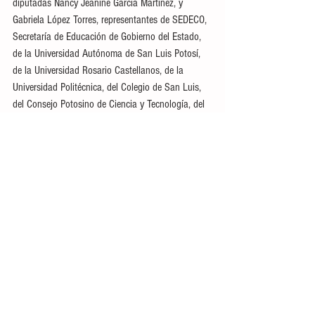
diputadas Nancy Jeanine García Martínez, y 
Gabriela López Torres, representantes de SEDECO, 
Secretaría de Educación de Gobierno del Estado, 
de la Universidad Autónoma de San Luis Potosí, 
de la Universidad Rosario Castellanos, de la 
Universidad Politécnica, del Colegio de San Luis, 
del Consejo Potosino de Ciencia y Tecnología, del 
Instituto Potosino de Ciencia y Tecnología, de la 
Universidad Interamericana, del Instituto 
Tecnológico Superior, de los Gobiernos 
Municipales de San Luis Potosí, Villa de Reyes y 
Soledad de Graciano Sánchez.
También representantes de la Cámara Nacional de 
la Industria de la Transformación; de la Cámara 
Nacional de Comercio; Industriales Potosinos; de 
la Cámara Nacional de la Industria de la 
Construcción; de la Asociación Mexicana de 
Mujeres Empresarias; del Consejo Empresarial 