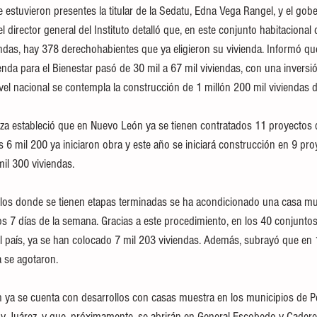
e estuvieron presentes la titular de la Sedatu, Edna Vega Rangel, y el gob
 director general del Instituto detalló que, en este conjunto habitacional
ndas, hay 378 derechohabientes que ya eligieron su vivienda. Informó qu
nda para el Bienestar pasó de 30 mil a 67 mil viviendas, con una invers
vel nacional se contempla la construcción de 1 millón 200 mil viviendas d
za estableció que en Nuevo León ya se tienen contratados 11 proyectos
s 6 mil 200 ya iniciaron obra y este año se iniciará construcción en 9 pr
mil 300 viviendas.
llos donde se tienen etapas terminadas se ha acondicionado una casa mu
os 7 días de la semana. Gracias a este procedimiento, en los 40 conjuntos
 país, ya se han colocado 7 mil 203 viviendas. Además, subrayó que en 
a se agotaron.
ya se cuenta con desarrollos con casas muestra en los municipios de P
 y Juárez, y que, próximamente, se abrirán en General Escobedo y Cadereyt