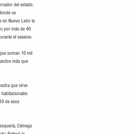
ernador del estado, 
 donde se 
e en Nuevo León la 
ión por más de 40 
urante el sexenio.
 que suman 10 mil 
oyectos más que 
estra que sirve 
 habitacionales 
10 de esos 
esquería, Ciénega 
a. Reiteró la 