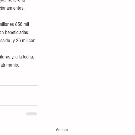
cionamientos, 
illones 856 mil 
on beneficiadas: 
saldo; y 26 mil con 
uras y, a la fecha, 
imonio.               
Ver todo