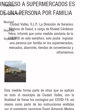
INGRESO A SUPERMERCADOS ES
Huasteca
DE UNA PERSONA POR FAMILIA
San Luis Potosí
Nacional
Ciudad Valles, S.L.P.- La Dirección de Servicios 
Médicos de Salud, a cargo de Khaled Cárdenas 
Deportes
Yebra, informó que como medida sanitaria de la 
COEPRIS en este semáforo, solo podrá  ingresar 
Seguridad
una persona por familia en los supermercados, 
mercados, abarrotes, tiendas de conveniencia y 
ultramarinos.
Esta medida forma parte de otras que se aplican 
en todo el municipio de Ciudad Valles, con la 
finalidad de frenar los contagios por COVID-19, así 
mismo como parte de las instrucciones emitidas 
por el presidente municipal David Armando Medina 