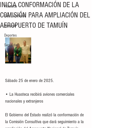
INICIA CONFORMACIÓN DE LA
Huasteca
COMISIÓN PARA AMPLIACIÓN DEL
San Luis Potosí
AEROPUERTO DE TAMUÍN
Nacional
Deportes
Seguridad
Sábado 25 de enero de 2025. 
• La Huasteca recibirá aviones comerciales 
nacionales y extranjeros
El Gobierno del Estado realizó la conformación de 
la Comisión Consultiva que dará seguimiento a la 