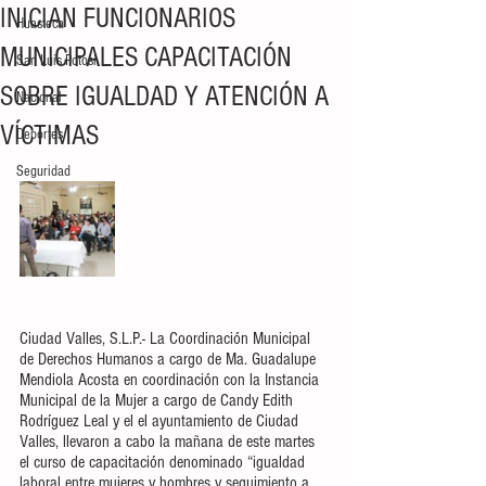
INICIAN FUNCIONARIOS
Huasteca
MUNICIPALES CAPACITACIÓN
San Luis Potosí
SOBRE IGUALDAD Y ATENCIÓN A
Nacional
VÍCTIMAS
Deportes
Seguridad
Ciudad Valles, S.L.P.- La Coordinación Municipal 
de Derechos Humanos a cargo de Ma. Guadalupe 
Mendiola Acosta en coordinación con la Instancia 
Municipal de la Mujer a cargo de Candy Edith 
Rodríguez Leal y el el ayuntamiento de Ciudad 
Valles, llevaron a cabo la mañana de este martes 
el curso de capacitación denominado “igualdad 
laboral entre mujeres y hombres y seguimiento a 