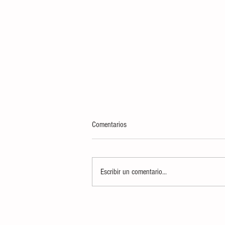
Comentarios
Escribir un comentario...
INCINERA FGR Y SEDENA MÁS DE
TRES TONELADAS 448 KILOS DE
NARCÓTICOS, DECOMISADOS EN LA