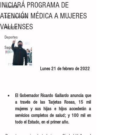
INICIARÁ PROGRAMA DE
Huasteca
ATENCIÓN MÉDICA A MUJERES
San Luis Potosí
VALLENSES
Nacional
Deportes
Seguridad
Lunes 21 de febrero de 2022 
El Gobernador Ricardo Gallardo anuncia que 
a través de las Tarjetas Rosas, 15 mil 
mujeres y sus hijas e hijos accederán a 
servicios completos de salud; y 100 mil en 
todo el Estado, en el primer año.  