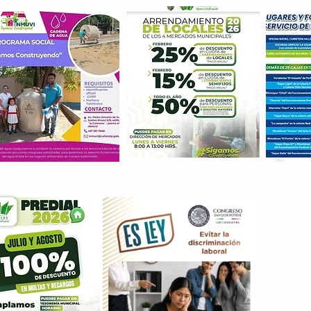
Con M