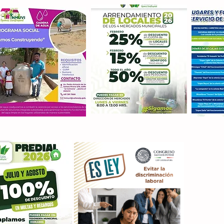
Con M