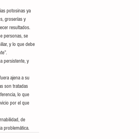
ias potosinas ya 
s, groserías y 
cer resultados. 
de personas, se 
liar, y lo que debe 
te”.
 persistente, y 
uera ajena a su 
as son tratadas 
erencia, lo que 
vicio por el que 
nabilidad, de 
a problemática.