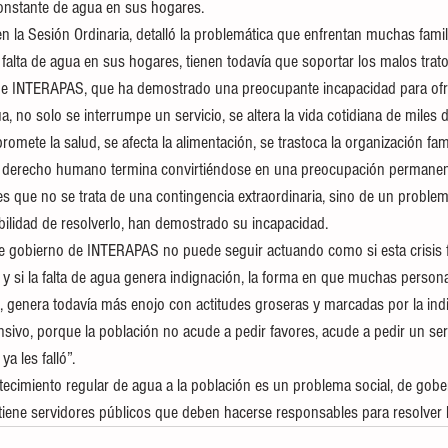
nstante de agua en sus hogares.
en la Sesión Ordinaria, detalló la problemática que enfrentan muchas famil
falta de agua en sus hogares, tienen todavía que soportar los malos trato
 de INTERAPAS, que ha demostrado una preocupante incapacidad para ofre
a, no solo se interrumpe un servicio, se altera la vida cotidiana de miles 
promete la salud, se afecta la alimentación, se trastoca la organización fami
 derecho humano termina convirtiéndose en una preocupación permanen
s que no se trata de una contingencia extraordinaria, sino de un problema
bilidad de resolverlo, han demostrado su incapacidad.
 de gobierno de INTERAPAS no puede seguir actuando como si esta crisis f
 y si la falta de agua genera indignación, la forma en que muchas person
genera todavía más enojo con actitudes groseras y marcadas por la indif
nsivo, porque la población no acude a pedir favores, acude a pedir un ser
a les falló”.
tecimiento regular de agua a la población es un problema social, de gober
ene servidores públicos que deben hacerse responsables para resolver l