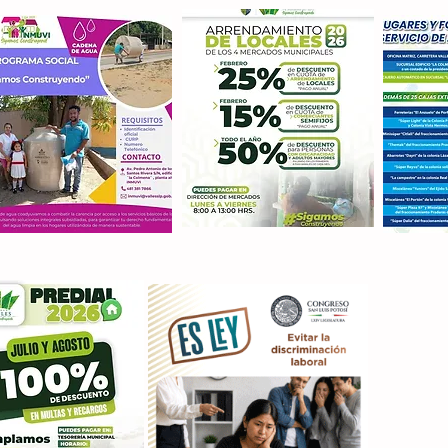
Con M