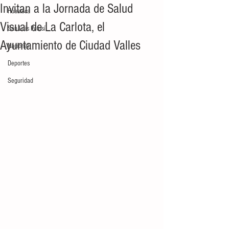
Invitan a la Jornada de Salud
Huasteca
Visual de La Carlota, el
San Luis Potosí
Ayuntamiento de Ciudad Valles
Nacional
Deportes
Seguridad