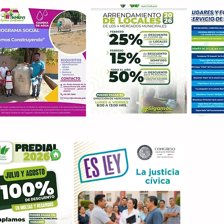
Con M