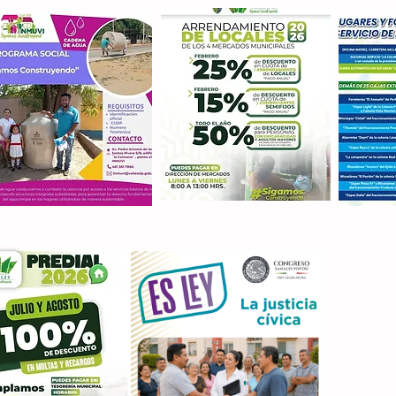
Con M