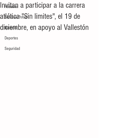
Invitan a participar a la carrera
Huasteca
atlética "Sin limites", el 19 de
San Luis Potosí
diciembre, en apoyo al Vallestón
Nacional
Deportes
Seguridad