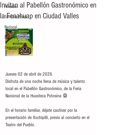
Invitan al Pabellón Gastronómico en
Huasteca
la Fenahuap en Ciudad Valles
San Luis Potosí
Nacional
Deportes
Seguridad
Jueves 02 de abril de 2026.
Disfruta de una noche llena de música y talento 
local en el Pabellón Gastronómico, de la Feria 
Nacional de la Huasteca Potosina 🎡
En el horario familiar, déjate cautivar por la 
presentación de Xochipilli, previo al concierto en el 
Teatro del Pueblo.