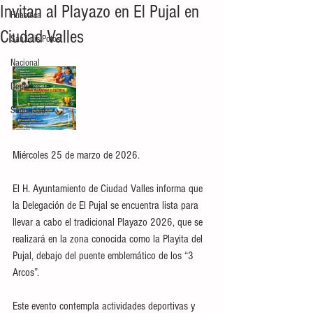
Invitan al Playazo en El Pujal en
Huasteca
Ciudad Valles
San Luis Potosí
Nacional
Deportes
Seguridad
Miércoles 25 de marzo de 2026.
El H. Ayuntamiento de Ciudad Valles informa que 
la Delegación de El Pujal se encuentra lista para 
llevar a cabo el tradicional Playazo 2026, que se 
realizará en la zona conocida como la Playita del 
Pujal, debajo del puente emblemático de los “3 
Arcos”.
Este evento contempla actividades deportivas y 