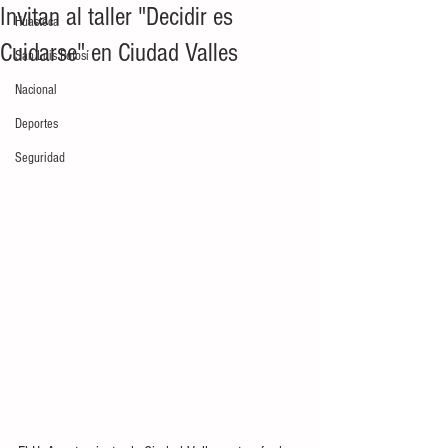
Invitan al taller "Decidir es
Huasteca
Cuidarse" en Ciudad Valles
San Luis Potosí
Nacional
Deportes
Seguridad