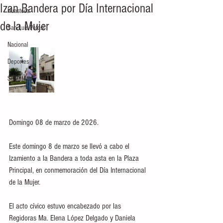
Izan Bandera por Día Internacional
Huasteca
de la Mujer
San Luis Potosí
Nacional
Deportes
Seguridad
Domingo 08 de marzo de 2026.
Este domingo 8 de marzo se llevó a cabo el 
Izamiento a la Bandera a toda asta en la Plaza 
Principal, en conmemoración del Día Internacional 
de la Mujer.
El acto cívico estuvo encabezado por las 
Regidoras Ma. Elena López Delgado y Daniela 