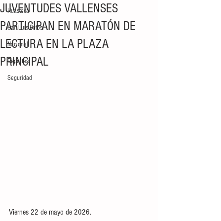
JUVENTUDES VALLENSES
Huasteca
PARTICIPAN EN MARATÓN DE
San Luis Potosí
LECTURA EN LA PLAZA
Nacional
PRINCIPAL
Deportes
Seguridad
Viernes 22 de mayo de 2026.