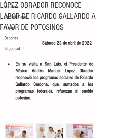
LÓPEZ OBRADOR RECONOCE
Huasteca
LABOR DE RICARDO GALLARDO A
San Luis Potosí
FAVOR DE POTOSINOS
Nacional
Deportes
Sábado 23 de abril de 2022 
Seguridad
En su visita a San Luis, el Presidente de 
México Andrés Manuel López Obrador 
reconoció los programas sociales de Ricardo 
Gallardo Cardona, que, sumados a los 
programas federales, refuerzan al pueblo 
potosino.