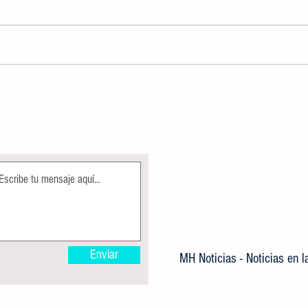
AUTORIDADES DETERMINARÁN USO
CREA
DE DISPOSITIVOS ELECTRÓNICOS,
IMPA
COMO APOYO DENTRO DE LA
GRATU
JORNADA ESCOLAR
Enviar
MH Noticias - Noticias en 