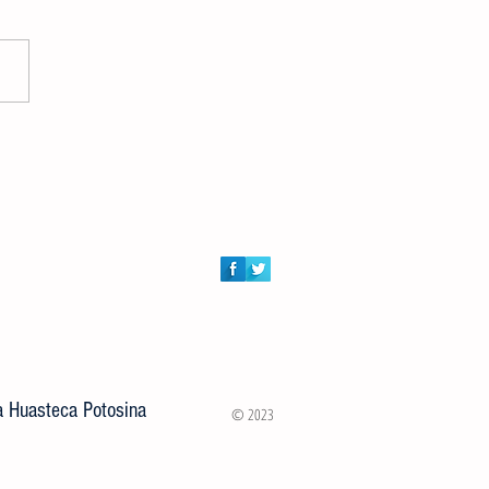
DORES AUDIOVISUALES
RTIRÁN MASTER CLASS
ITA A JÓVENES VALLENSES
la Huasteca Potosina
© 2023