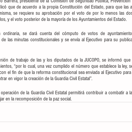
 Barrera, presidente de la Comisión de Seguridad Pública, Prevención y
xplicó que de acuerdo a la propia Constitución del Estado, para que las 
 misma, se requiere su aprobación por el voto de por lo menos las dos 
os, y el voto posterior de la mayoría de los Ayuntamientos del Estado.
n ordinaria, se dará cuenta del cómputo de votos de ayuntamientos; 
 de las minutas constitucionales y se envía al Ejecutivo para su publica
unión de trabajo de las y los diputados de la JUCOPO, se informó que 
ntos, “por lo cual, una vez cumplido el número que establece la ley, s
on el fin de que la reforma constitucional sea enviada al Ejecutivo para 
trar en vigor la creación de la Guardia Civil Estatal”.
peración de la Guardia Civil Estatal permitirá contribuir a combatir a la
ar en la recomposición de la paz social.