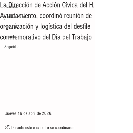
La Dirección de Acción Cívica del H.
Huasteca
Ayuntamiento, coordinó reunión de
San Luis Potosí
organización y logística del desfile
Nacional
conmemorativo del Día del Trabajo
Deportes
Seguridad
Jueves 16 de abril de 2026. 
🫡 Durante este encuentro se coordinaron 