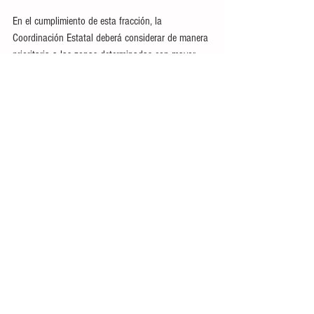
En el cumplimiento de esta fracción, la 
Coordinación Estatal deberá considerar de manera 
prioritaria a las zonas determinadas con mayor 
grado de vulnerabilidad en la elaboración de 
diagnósticos, monitoreo, alertas tempranas, 
medidas preventivas y acciones de preparación y 
auxilio, en razón de su exposición recurrente a 
lluvias extremas, inundaciones, inestabilidad de 
laderas, sequías y otros agentes perturbadores.
La iniciativa se turnó a la Comisión de Seguridad 
Pública, Prevención y Reinserción Social del 
Congreso del Estado.