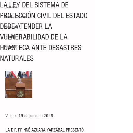
LA LEY DEL SISTEMA DE
Huasteca
PROTECCIÓN CIVIL DEL ESTADO
San Luis Potosí
DEBE ATENDER LA
Nacional
VULNERABILIDAD DE LA
Deportes
HUASTECA ANTE DESASTRES
Seguridad
NATURALES
Viernes 19 de junio de 2026.
LA DIP. FRINNÉ AZUARA YARZÁBAL PRESENTÓ 