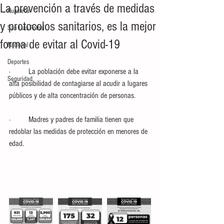
La prevención a través de medidas
Huasteca
y protocolos sanitarios, es la mejor
San Luis Potosí
forma de evitar al Covid-19
Nacional
Deportes
·         La población debe evitar exponerse a la 
Seguridad
alta posibilidad de contagiarse al acudir a lugares 
públicos y de alta concentración de personas.
·         Madres y padres de familia tienen que 
redoblar las medidas de protección en menores de 
edad.  