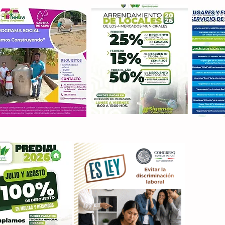
Con M