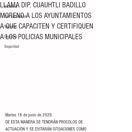
LLAMA DIP. CUAUHTLI BADILLO
Huasteca
MORENO A LOS AYUNTAMIENTOS
San Luis Potosí
A QUE CAPACITEN Y CERTIFIQUEN
Nacional
A LOS POLICIAS MUNICIPALES
Deportes
Seguridad
Martes 16 de junio de 2026. 
DE ESTA MANERA SE TENDRÁN PROCOLOS DE 
ACTUACIÓN Y SE EVITARÁN SITUACIONES COMO 