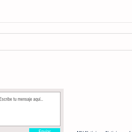
ALBERCA OLÍMPICA MUNICIPAL
Direcc
PERMANECE EN MANTENIMIENTO
Ecolog
COMO PARTE DE LAS ACCIONES DE
árbole
MEJORA
Enviar