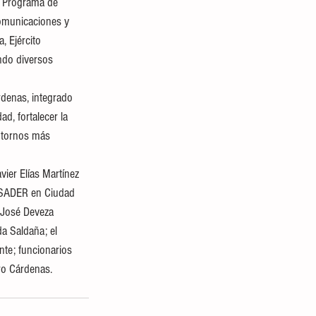
, Programa de 
omunicaciones y 
, Ejército 
ndo diversos 
rdenas, integrado 
d, fortalecer la 
ntornos más 
vier Elías Martínez 
a SADER en Ciudad 
 José Deveza 
a Saldaña; el 
te; funcionarios 
ro Cárdenas.