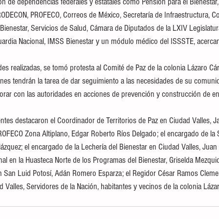
ión de dependencias federales y estatales como Pensión para el Bienestar
 PRODECON, PROFECO, Correos de México, Secretaría de Infraestructura, C
Bienestar, Servicios de Salud, Cámara de Diputados de la LXIV Legislatura
uardia Nacional, IMSS Bienestar y un módulo médico del ISSSTE, acerca
des realizadas, se tomó protesta al Comité de Paz de la colonia Lázaro Cá
enes tendrán la tarea de dar seguimiento a las necesidades de su comunida
borar con las autoridades en acciones de prevención y construcción de e
ntes destacaron el Coordinador de Territorios de Paz en Ciudad Valles, Ja
PROFECO Zona Altiplano, Edgar Roberto Ríos Delgado; el encargado de l
lázquez; el encargado de la Lechería del Bienestar en Ciudad Valles, Juan
nal en la Huasteca Norte de los Programas del Bienestar, Griselda Mezquid
 San Luid Potosí, Adán Romero Esparza; el Regidor César Ramos Clemen
 Valles, Servidores de la Nación, habitantes y vecinos de la colonia Láza