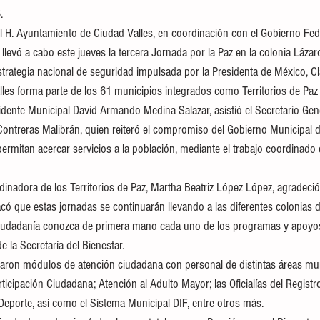
.
 H. Ayuntamiento de Ciudad Valles, en coordinación con el Gobierno Feder
 llevó a cabo este jueves la tercera Jornada por la Paz en la colonia Láz
 estrategia nacional de seguridad impulsada por la Presidenta de México, 
les forma parte de los 61 municipios integrados como Territorios de Paz 
idente Municipal David Armando Medina Salazar, asistió el Secretario Gene
ontreras Malibrán, quien reiteró el compromiso del Gobierno Municipal d
rmitan acercar servicios a la población, mediante el trabajo coordinado e
dinadora de los Territorios de Paz, Martha Beatriz López López, agradeció 
có que estas jornadas se continuarán llevando a las diferentes colonias d
 ciudadanía conozca de primera mano cada uno de los programas y apoyos
e la Secretaría del Bienestar. 
alaron módulos de atención ciudadana con personal de distintas áreas mu
ticipación Ciudadana; Atención al Adulto Mayor; las Oficialías del Registro 
 Deporte, así como el Sistema Municipal DIF, entre otros más.