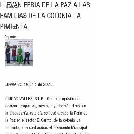
LLEVAN FERIA DE LA PAZ A LAS
Huasteca
FAMILIAS DE LA COLONIA LA
San Luis Potosí
PIMIENTA
Nacional
Deportes
Seguridad
Jueves 25 de junio de 2026.
CIUDAD VALLES, S.L.P.– Con el propósito de 
acercar programas, servicios y atención directa a 
la ciudadanía, este día se llevó a cabo la Feria de 
la Paz en el sector El Cerrito, de la colonia La 
Pimienta, a la cual acudió el Presidente Municipal 