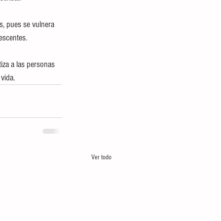
s, pues se vulnera 
escentes. 
za a las personas 
vida.
Ver todo