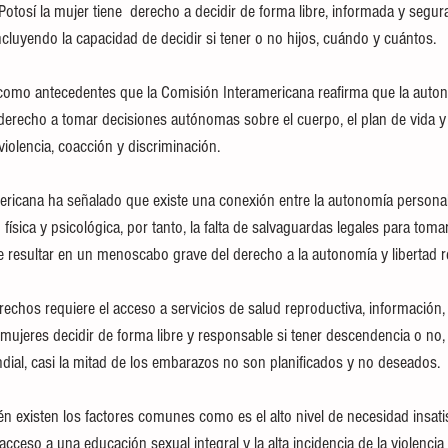
otosí la mujer tiene  derecho a decidir de forma libre, informada y segura
cluyendo la capacidad de decidir si tener o no hijos, cuándo y cuántos.
 como antecedentes que la Comisión Interamericana reafirma que la auton
 derecho a tomar decisiones autónomas sobre el cuerpo, el plan de vida y 
violencia, coacción y discriminación. 
ericana ha señalado que existe una conexión entre la autonomía personal, 
 física y psicológica, por tanto, la falta de salvaguardas legales para tom
e resultar en un menoscabo grave del derecho a la autonomía y libertad r
derechos requiere el acceso a servicios de salud reproductiva, información
mujeres decidir de forma libre y responsable si tener descendencia o no, 
dial, casi la mitad de los embarazos no son planificados y no deseados. 
én existen los factores comunes como es el alto nivel de necesidad insat
 acceso a una educación sexual integral y la alta incidencia de la violencia 