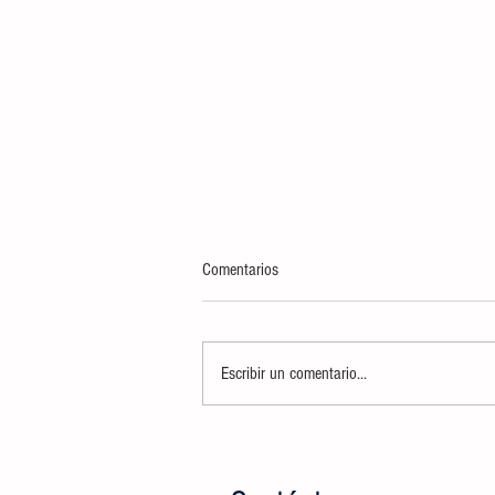
Comentarios
Escribir un comentario...
INCINERA FGR Y SEDENA MÁS DE
TRES TONELADAS 448 KILOS DE
NARCÓTICOS, DECOMISADOS EN LA