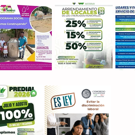
Con M