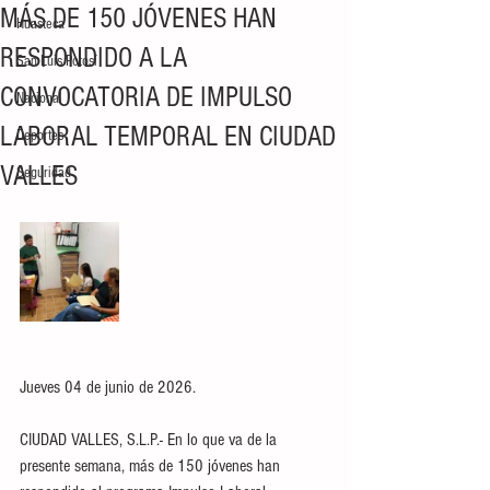
MÁS DE 150 JÓVENES HAN
Huasteca
RESPONDIDO A LA
San Luis Potosí
CONVOCATORIA DE IMPULSO
Nacional
LABORAL TEMPORAL EN CIUDAD
Deportes
VALLES
Seguridad
Jueves 04 de junio de 2026.
CIUDAD VALLES, S.L.P.- En lo que va de la 
presente semana, más de 150 jóvenes han 