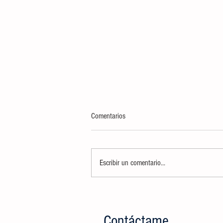
Comentarios
Escribir un comentario...
INCINERA FGR Y SEDENA MÁS DE
TRES TONELADAS 448 KILOS DE
NARCÓTICOS, DECOMISADOS EN LA
Contáctame