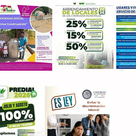
Con M