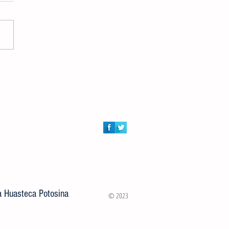
ión de Atención al Campo y
ía Municipal entregaron 100
s a rancherías de Ciudad Valles
la Huasteca Potosina
© 2023