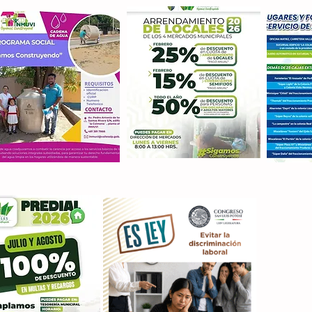
Con M