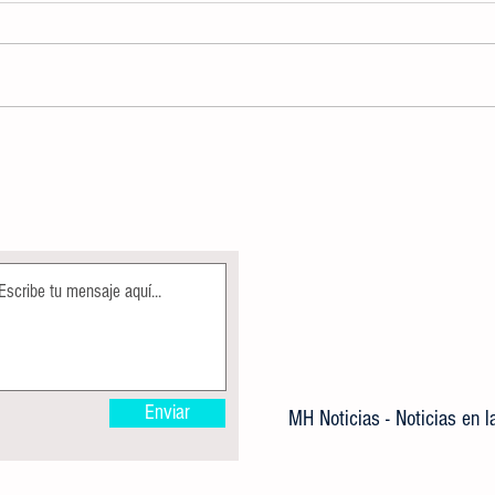
ALBERCA OLÍMPICA MUNICIPAL
Direcc
PERMANECE EN MANTENIMIENTO
Ecolog
COMO PARTE DE LAS ACCIONES DE
árbole
MEJORA
Enviar
MH Noticias - Noticias en 