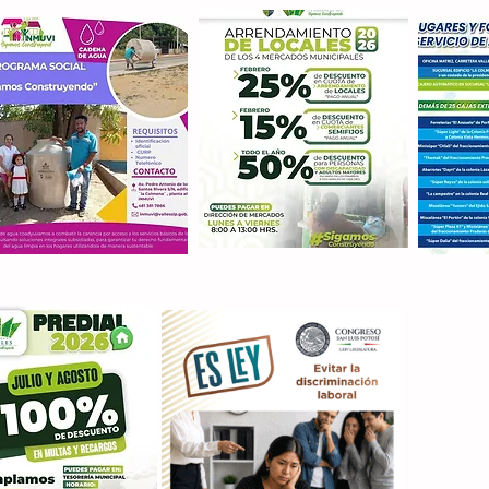
Con M