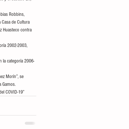
ubias Robbins, 
a Casa de Cultura 
ez Huasteco contra 
oría 2002-2003, 
en la categoría 2006-
ez Morín”, se 
ra Gamos.
 del COVID-19”