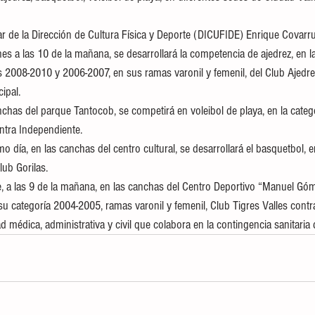
ular de la Dirección de Cultura Física y Deporte (DICUFIDE) Enrique Covarr
es a las 10 de la mañana, se desarrollará la competencia de ajedrez, en l
as 2008-2010 y 2006-2007, en sus ramas varonil y femenil, del Club Ajedr
ipal.
nchas del parque Tantocob, se competirá en voleibol de playa, en la categ
ntra Independiente.
mo día, en las canchas del centro cultural, se desarrollará el basquetbol, 
ub Gorilas.
 a las 9 de la mañana, en las canchas del Centro Deportivo “Manuel Góm
su categoría 2004-2005, ramas varonil y femenil, Club Tigres Valles cont
d médica, administrativa y civil que colabora en la contingencia sanitaria