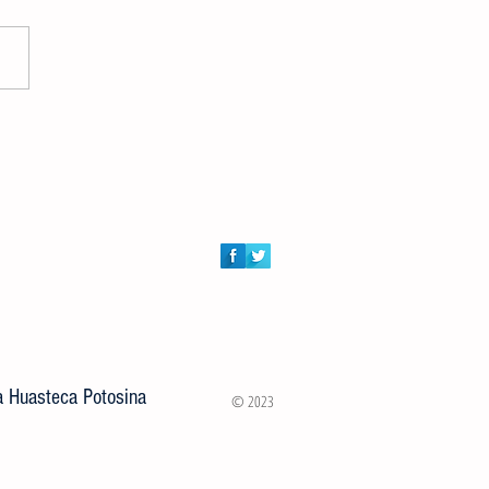
ión de Atención al Campo y
ía Municipal entregaron 100
s a rancherías de Ciudad Valles
la Huasteca Potosina
© 2023