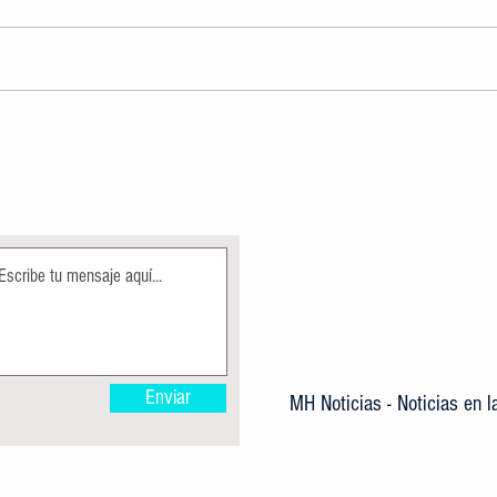
ALBERCA OLÍMPICA MUNICIPAL
Direcc
PERMANECE EN MANTENIMIENTO
Ecolog
COMO PARTE DE LAS ACCIONES DE
árbole
MEJORA
Enviar
MH Noticias - Noticias en 