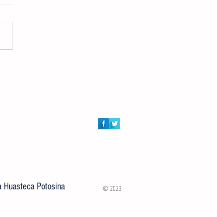
DORES AUDIOVISUALES
RTIRÁN MASTER CLASS
ITA A JÓVENES VALLENSES
la Huasteca Potosina
© 2023