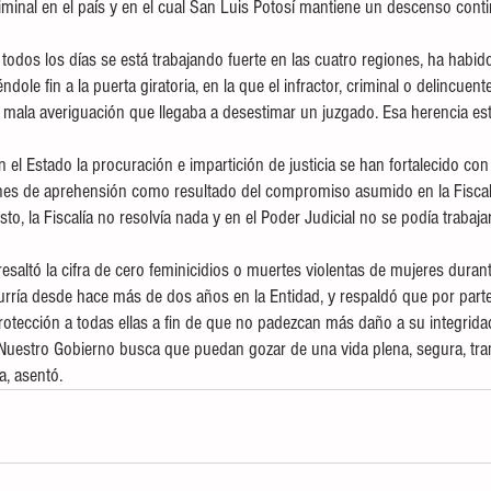
iminal en el país y en el cual San Luis Potosí mantiene un descenso conti
todos los días se está trabajando fuerte en las cuatro regiones, ha habi
le fin a la puerta giratoria, en la que el infractor, criminal o delincuente
 mala averiguación que llegaba a desestimar un juzgado. Esa herencia es
 el Estado la procuración e impartición de justicia se han fortalecido con
nes de aprehensión como resultado del compromiso asumido en la Fiscalí
to, la Fiscalía no resolvía nada y en el Poder Judicial no se podía trabaja
esaltó la cifra de cero feminicidios o muertes violentas de mujeres duran
urría desde hace más de dos años en la Entidad, y respaldó que por part
rotección a todas ellas a fin de que no padezcan más daño a su integrida
uestro Gobierno busca que puedan gozar de una vida plena, segura, tran
a, asentó.