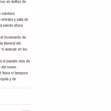
nuo en delitos de 
do cambios 
 entraba y salía de 
tá siendo ahora 
 el incremento de 
a General del 
r ni avanzar en los 
te el pasado mes de 
e del nuevo 
d física ni tampoco 
quila y de 