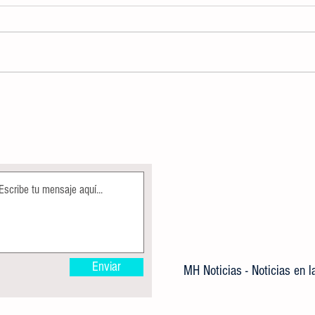
AUTORIDADES DETERMINARÁN USO
CREA
DE DISPOSITIVOS ELECTRÓNICOS,
IMPA
COMO APOYO DENTRO DE LA
GRATU
JORNADA ESCOLAR
Enviar
MH Noticias - Noticias en 