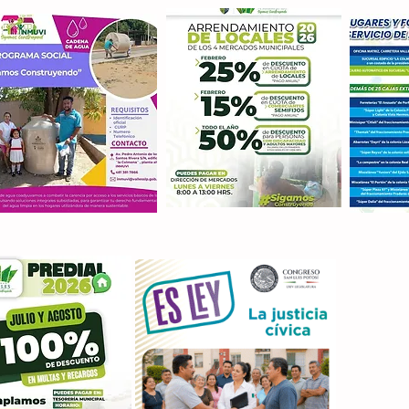
Con M