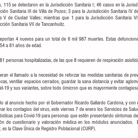
115 se detectaron en la Jurisdicción Sanitaria I; 46 casos en la Jurisdic
ción Sanitaria III de Villa de Pozos; 3 para la Jurisdicción Sanitaria IV d
ia V de Ciudad Valles; mientras que 1 para la Jurisdicción Sanitaria V
cción Sanitaria VII de Tancanhuitz.
eportan 4 nuevos para un total de 6 mil 987 muertes. Estas defuncion
54 a 81 años de edad.
1 personas hospitalizadas, de las que 8 requieren de respiración asistida
teran el llamado a la necesidad de reforzar las medidas sanitarias de pr
s, ventilar espacios cerrados, guardar la sana distancia y evitar aglome
id-19 y sus variantes, sobre todo ómicron que es mayormente contagiosa
do al anuncio hecho por el Gobernador Ricardo Gallardo Cardona, y con el 
ar los contagios del virus, este viernes 7 de enero los Servicios de Salud
ósticas para Covid-19 para personas que estén presentando síntomas den
ión de cuestionario y valoración médica en los módulos anunciados.  El
 es la Clave Única de Registro Poblacional (CURP). 