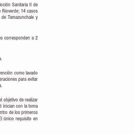
ción Sanitaria II de 
e Rioverde; 14 casos 
I de Tamazunchale y 
es corresponden a 2 
.
evención como lavado 
raciones para evitar 
. 
objetivo de realizar 
 inician con la toma 
tro de los primeros 
 único requisito en 