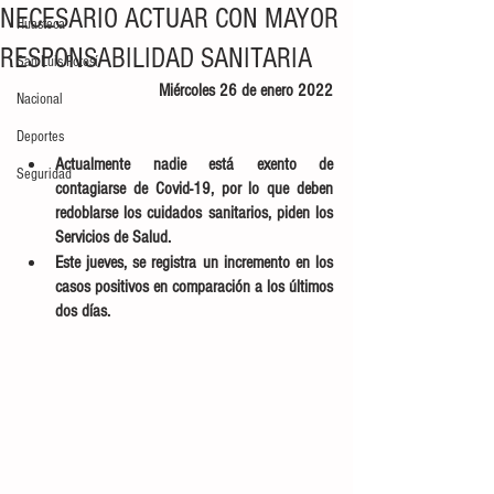
NECESARIO ACTUAR CON MAYOR
Huasteca
RESPONSABILIDAD SANITARIA
San Luis Potosí
Miércoles 26 de enero 2022
Nacional
Deportes
Actualmente nadie está exento de 
Seguridad
contagiarse de Covid-19, por lo que deben 
redoblarse los cuidados sanitarios, piden los 
Servicios de Salud. 
Este jueves, se registra un incremento en los 
casos positivos en comparación a los últimos 
dos días. 