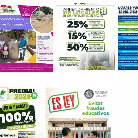
Con M