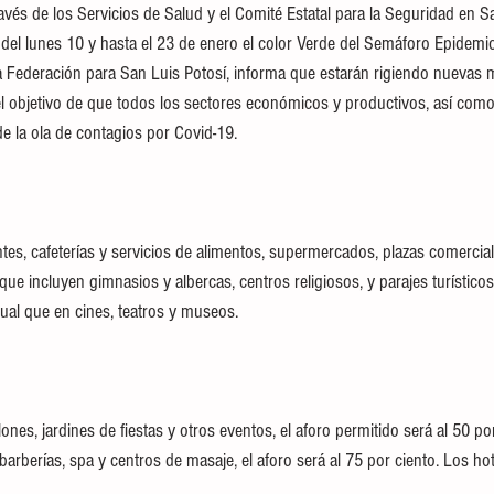
avés de los Servicios de Salud y el Comité Estatal para la Seguridad en S
 del lunes 10 y hasta el 23 de enero el color Verde del Semáforo Epidemio
 la Federación para San Luis Potosí, informa que estarán rigiendo nuevas 
el objetivo de que todos los sectores económicos y productivos, así como 
e la ola de contagios por Covid-19.
ntes, cafeterías y servicios de alimentos, supermercados, plazas comercia
que incluyen gimnasios y albercas, centros religiosos, y parajes turísticos
igual que en cines, teatros y museos.
ones, jardines de fiestas y otros eventos, el aforo permitido será al 50 po
 barberías, spa y centros de masaje, el aforo será al 75 por ciento. Los hot
.