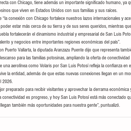
recta con Chicago, tiene además un importante significado humano, ya qu
osinos que viven en Estados Unidos con sus familias y sus raíces.
e “la conexión con Chicago fortalece nuestros lazos internacionales y acer
poder estar más cerca de su tierra y de sus seres queridos, mientras que 
ebla fortalecerán el dinamismo industrial y empresarial de San Luis Potosí,
talento y negocios entre importantes regiones económicas del país”.
n Puerto Vallarta, la diputada Aranzazu Puente dijo que representa tamb
descanso para las familias potosinas, ampliando la oferta de conectividad 
 una aerolínea como Volaris por San Luis Potosí refleja la confianza en e
vive la entidad, además de que estas nuevas conexiones llegan en un mo
l 2026.
or preparado para recibir visitantes y aprovechar la derrama económica y 
 la conectividad es progreso, y hoy San Luis Potosí está más conectado 
llegan también más oportunidades para nuestra gente”, puntualizó.