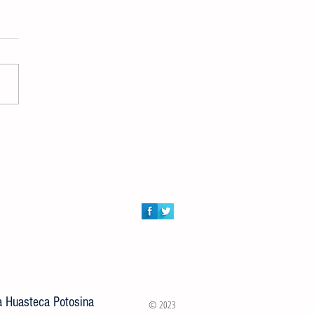
DORES AUDIOVISUALES
RTIRÁN MASTER CLASS
ITA A JÓVENES VALLENSES
la Huasteca Potosina
© 2023