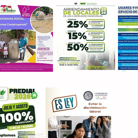
Con M