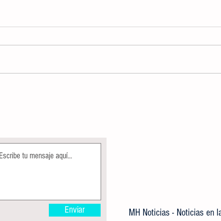
AUTORIDADES DETERMINARÁN USO
CREA
DE DISPOSITIVOS ELECTRÓNICOS,
IMPA
COMO APOYO DENTRO DE LA
GRATU
JORNADA ESCOLAR
Enviar
MH Noticias - Noticias en 