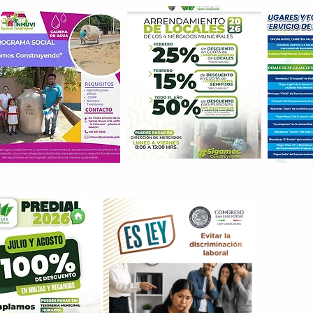
Con M