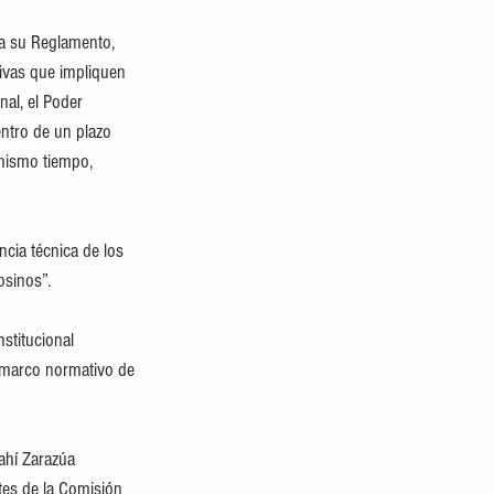
y a su Reglamento, 
tivas que impliquen 
nal, el Poder 
entro de un plazo 
 mismo tiempo, 
encia técnica de los 
osinos”.
stitucional 
l marco normativo de 
ahí Zarazúa 
tes de la Comisión 