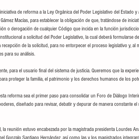
a iniciativa de reforma a la Ley Orgánica del Poder Legislativo del Estado 
 Gámez Macías, para establecer la obligación de que, tratándose de inicia
ción o derogación de cualquier Código que incida en la función jurisdiccio
institucional a solicitud del Poder Legislativo, la cual deberá formularse d
a recepción de la solicitud, para no entorpecer el proceso legislativo y, al
s para su análisis.
 gente, para el usuario final del sistema de justicia. Queremos que la experi
para proteger la familia, el patrimonio y los derechos humanos de los pot
sta reforma sea el primer paso para consolidar un Foro de Diálogo Interin
poderes, diseñado para revisar, debatir y depurar de manera constante e
ial, la reunión estuvo encabezada por la magistrada presidenta Lourdes An
gel Gonzalo Santiago Hernández, así como las y los magistrados integran